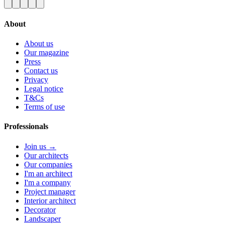
About
About us
Our magazine
Press
Contact us
Privacy
Legal notice
T&Cs
Terms of use
Professionals
Join us →
Our architects
Our companies
I'm an architect
I'm a company
Project manager
Interior architect
Decorator
Landscaper