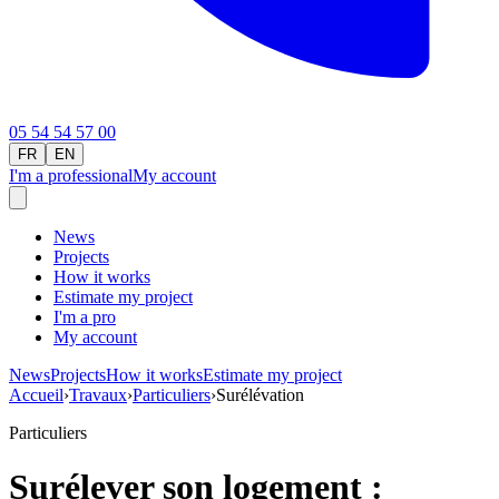
05 54 54 57 00
FR
EN
I'm a professional
My account
News
Projects
How it works
Estimate my project
I'm a pro
My account
News
Projects
How it works
Estimate my project
Accueil
›
Travaux
›
Particuliers
›
Surélévation
Particuliers
Surélever son logement :