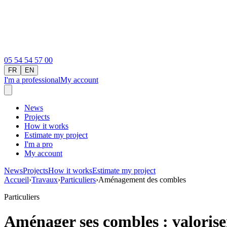
05 54 54 57 00
FR
EN
I'm a professional
My account
News
Projects
How it works
Estimate my project
I'm a pro
My account
News
Projects
How it works
Estimate my project
Accueil
›
Travaux
›
Particuliers
›
Aménagement des combles
Particuliers
Aménager ses combles : valoris