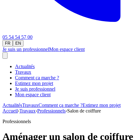
05 54 54 57 00
FR
EN
Je suis un professionnel
Mon espace client
Actualités
Travaux
Comment ça marche ?
Estimez mon projet
Je suis professionnel
Mon espace client
Actualités
Travaux
Comment ça marche ?
Estimez mon projet
Accueil
›
Travaux
›
Professionnels
›
Salon de coiffure
Professionnels
Aménager un salon de coiffure