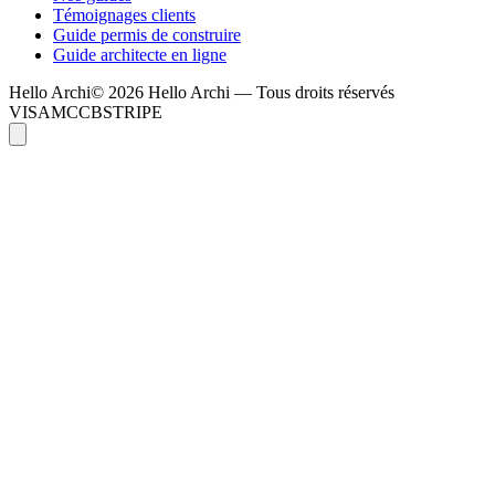
Témoignages clients
Guide permis de construire
Guide architecte en ligne
Hello
Archi
© 2026 Hello Archi — Tous droits réservés
VISA
MC
CB
STRIPE